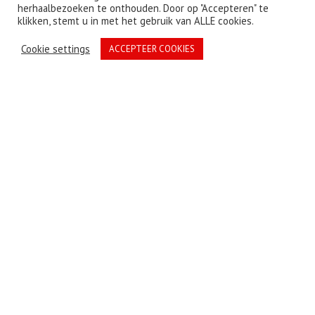
SE BUSCA
ARCHIVO DE
herhaalbezoeken te onthouden. Door op "Accepteren" te
klikken, stemt u in met het gebruik van ALLE cookies.
NOTICIAS
Cookie settings
ACCEPTEER COOKIES
CONTACT
Dr. Frederik van Eedenweg 23
1401 GC Bussum
Nederland
Tel: 06 208 128 77
E-mail
:
info@ex-tra.eu