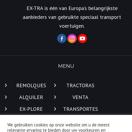
EX-TRA is één van Europa’s belangrijkste
aanbieders van gebruikte speciaal transport
voertuigen.
MENU
REMOLQUES
TRACTORAS
ALQUILER
VENTA
EX-PLORE
TRANSPORTES
TRADUCCION
CONTACTO
We gebruiken cookies op onze website om u de meest
relevante ervaring te bieden door uw voorkeuren en