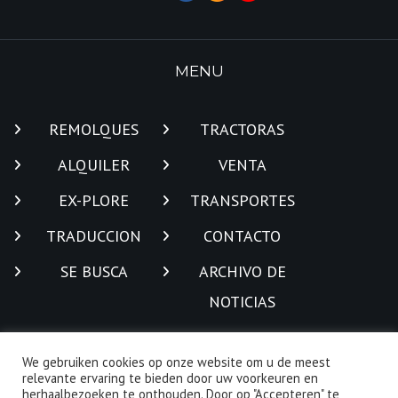
MENU
REMOLQUES
TRACTORAS
ALQUILER
VENTA
EX-PLORE
TRANSPORTES
TRADUCCION
CONTACTO
SE BUSCA
ARCHIVO DE
NOTICIAS
We gebruiken cookies op onze website om u de meest
CONTACT
relevante ervaring te bieden door uw voorkeuren en
herhaalbezoeken te onthouden. Door op "Accepteren" te