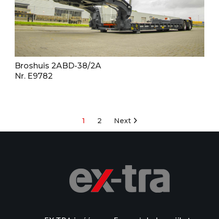
Broshuis 2ABD-38/2A
Nr. E9782
Posts
1
2
Next
pagination