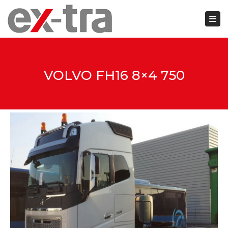
Togg
Close top bar
VOLVO FH16 8×4 750