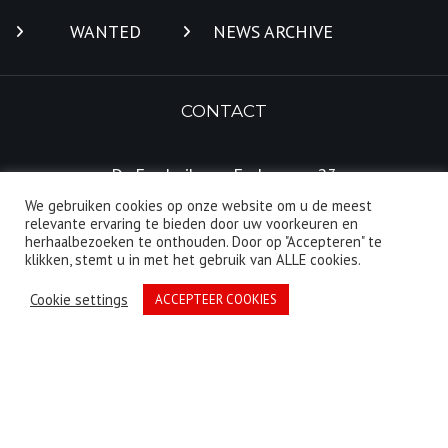
WANTED
NEWS ARCHIVE
CONTACT
Dr. Frederik van Eedenweg 23
1401 GC Bussum
We gebruiken cookies op onze website om u de meest
relevante ervaring te bieden door uw voorkeuren en
Nederland
herhaalbezoeken te onthouden. Door op "Accepteren" te
klikken, stemt u in met het gebruik van ALLE cookies.
Tel: 06 208 128 77
Cookie settings
ACCEPTEER COOKIES
E-mail
:
info@ex-tra.eu