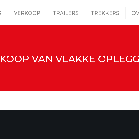
R
VERKOOP
TRAILERS
TREKKERS
OV
KOOP VAN VLAKKE OPLEG