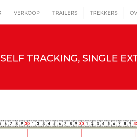
R
VERKOOP
TRAILERS
TREKKERS
OV
2 SELF TRACKING, SINGLE E