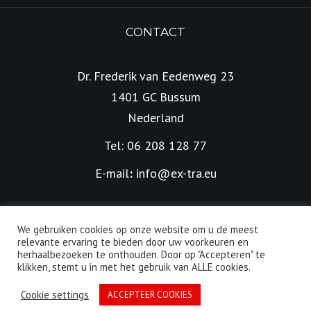
CONTACT
Dr. Frederik van Eedenweg 23
1401 GC Bussum
Nederland
Tel: 06 208 128 77
E-mail
:
info@ex-tra.eu
We gebruiken cookies op onze website om u de meest
relevante ervaring te bieden door uw voorkeuren en
herhaalbezoeken te onthouden. Door op "Accepteren" te
Alle rechten voorbehouden | © 2026 EX-TRA | Ontwikkeld
klikken, stemt u in met het gebruik van ALLE cookies.
door
LienOnline
Cookie settings
ACCEPTEER COOKIES