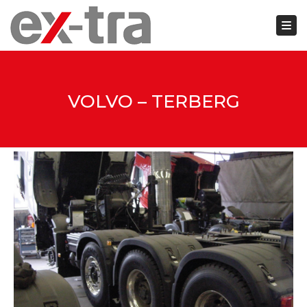
Togg
Close top bar
VOLVO – TERBERG