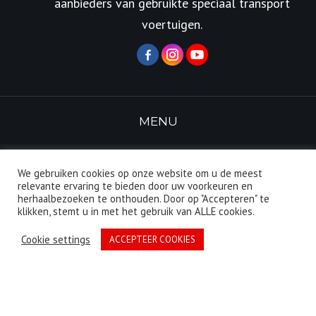
aanbieders van gebruikte speciaal transport
voertuigen.
MENU
TRAILERS
TRACTOR UNITS
We gebruiken cookies op onze website om u de meest
relevante ervaring te bieden door uw voorkeuren en
RENTAL
TRADE
herhaalbezoeken te onthouden. Door op "Accepteren" te
klikken, stemt u in met het gebruik van ALLE cookies.
EX-PLORE
TRANSPORTS
Cookie settings
ACCEPTEER COOKIES
TRANSLATIONS
CONTACT
WANTED
NEWS ARCHIVE