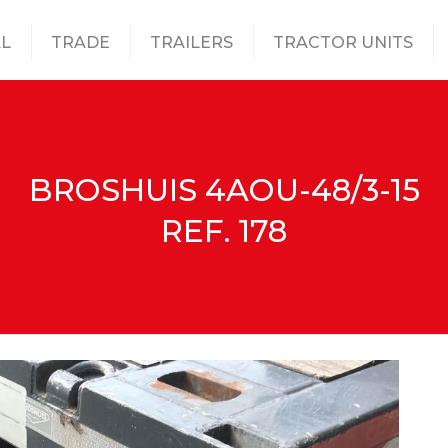
L
TRADE
TRAILERS
TRACTOR UNITS
BROSHUIS 4AOU-48/3-15
REF. 178