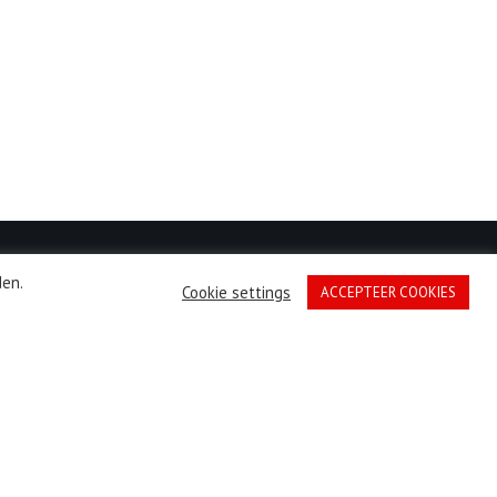
en.
Cookie settings
ACCEPTEER COOKIES
CONTACT
Dr. Frederik van Eedenweg 23
1401 GC Bussum
Nederland
Tel: 06 208 128 77