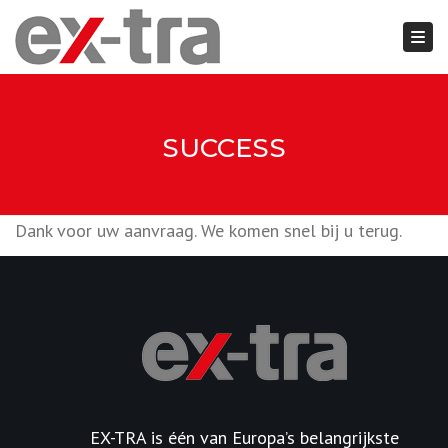
Togg
Close top bar
SUCCESS
Dank voor uw aanvraag. We komen snel bij u terug.
EX-TRA is één van Europa’s belangrijkste